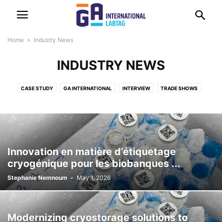
Home
Industry News
INDUSTRY NEWS
CASE STUDY
GA INTERNATIONAL
INTERVIEW
TRADE SHOWS
Innovation en matière d’étiquetage
cryogénique pour les biobanques ...
Stephanie Nemnoum
-
May 1, 2026
Modernizing cryostorage solutions to