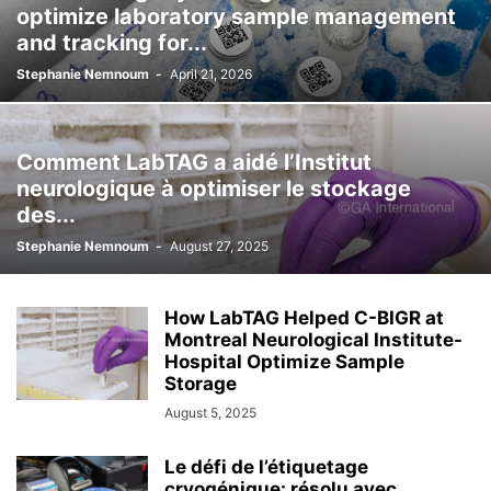
optimize laboratory sample management
and tracking for...
Stephanie Nemnoum
-
April 21, 2026
Comment LabTAG a aidé l’Institut
neurologique à optimiser le stockage
des...
Stephanie Nemnoum
-
August 27, 2025
How LabTAG Helped C-BIGR at
Montreal Neurological Institute-
Hospital Optimize Sample
Storage
August 5, 2025
Le défi de l’étiquetage
cryogénique: résolu avec